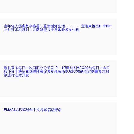
当年轻人远离数字喧嚣，重新感知生活 －－－－ 宝丽来推出Hi•Print
照片打印机系列，让数码照片于屏幕外焕发生机
歌礼宣布每日一次口服小分子GLP－1R激动剂ASC30与每日一次口
服小分子胰淀素选择性胰淀素受体激动剂ASC39的固定剂量复方制
剂进行临床开发
FMAA认证2026年中文考试启动报名